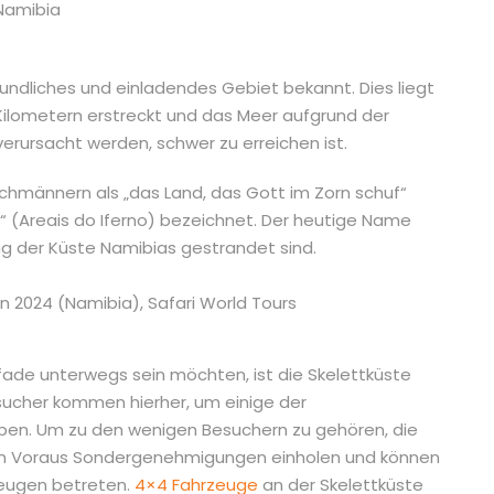
eundliches und einladendes Gebiet bekannt. Dies liegt
Kilometern erstreckt und das Meer aufgrund der
erursacht werden, schwer zu erreichen ist.
hmännern als „das Land, das Gott im Zorn schuf“
e“ (Areais do Iferno) bezeichnet. Der heutige Name
ng der Küste Namibias gestrandet sind.
Pfade unterwegs sein möchten, ist die Skelettküste
sucher kommen hierher, um einige der
ben. Um zu den wenigen Besuchern zu gehören, die
 im Voraus Sondergenehmigungen einholen und können
zeugen betreten.
4×4 Fahrzeuge
an der Skelettküste