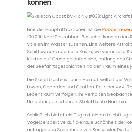
können
Eine der Hauptattraktionen ist die
Robbenreser
100.000 Kap-Pelzrobben. Besucher können den 
Spielen im Wasser zusehen. Eine weitere Attrak
Schiffswracks übersäte Küste, wo verrostete Sch
Küsten auf Grund gelaufen sind, entlang des Str
der Seefahrtsgeschichte sind der Traum eines j
Die Skelettküste ist auch Heimat vielfältiger W
Löwen, Geparden und Giraffen. Bei einer 4×4-To
Lebensraum verfolgen, ihr Verhalten beobacht
Umgebungen erfahren. Skelettküste Namibia.
Schließlich bietet ein Flug mit einem Leichtflug
Vogelperspektive auf die raue Schönheit der Re
aufragenden Sanddünen von Sossusvlei. Die Luf