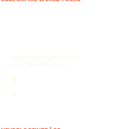
Haben Sie eine
Frage?
Zögern Sie nicht, uns anzurufen.
Unser Team ist für Sie da.
+264 81 8211 521
info@safariworldtours.com