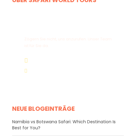
ÜBER SAFARI WORLD TOURS
Haben Sie eine Frage?
Zögern Sie nicht, uns anzurufen. Unser Team
ist für Sie da.
+264 81 8211 521
info@safariworldtours.com
NEUE BLOGEINTRÄGE
Namibia vs Botswana Safari: Which Destination Is
Best for You?