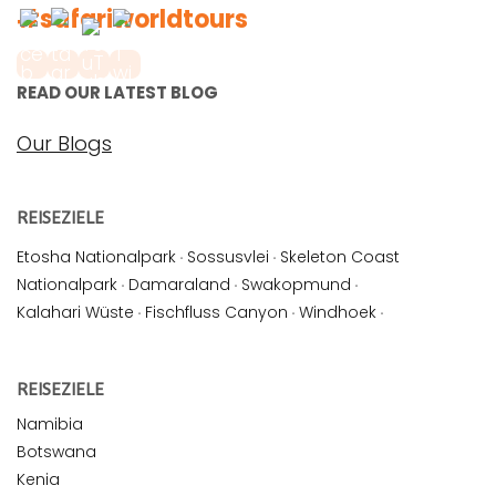
#safariworldtours
READ OUR LATEST BLOG
Our Blogs
REISEZIELE
Etosha Nationalpark
·
Sossusvlei
·
Skeleton Coast
Nationalpark
·
Damaraland
·
Swakopmund
·
Kalahari Wüste
·
Fischfluss Canyon
·
Windhoek
·
REISEZIELE
Namibia
Botswana
Kenia