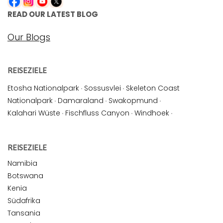
READ OUR LATEST BLOG
Our Blogs
REISEZIELE
Etosha Nationalpark
·
Sossusvlei
·
Skeleton Coast
Nationalpark
·
Damaraland
·
Swakopmund
·
Kalahari Wüste
·
Fischfluss Canyon
·
Windhoek
·
REISEZIELE
Namibia
Botswana
Kenia
Südafrika
Tansania