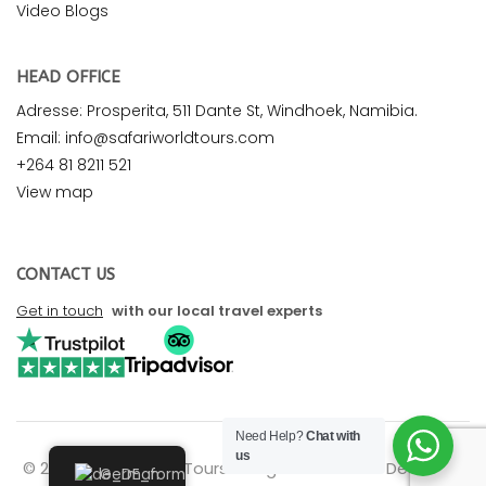
Video Blogs
HEAD OFFICE
Adresse: Prosperita, 511 Dante St, Windhoek, Namibia.
Email: info@safariworldtours.com
+264 81 8211 521
View map
CONTACT US
Get in touch
with our local travel experts
Need Help?
Chat with
us
© 2026 Safari World Tours. All rights reserved. Design by
German