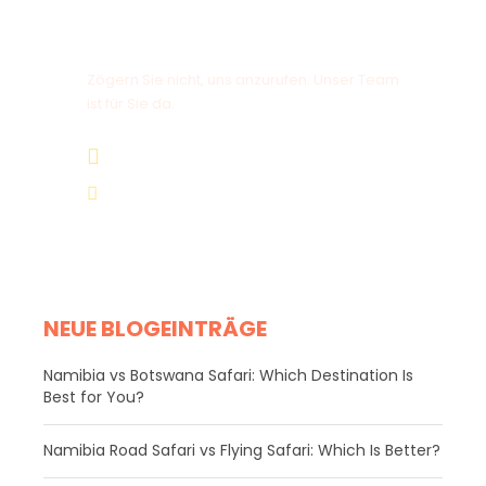
Haben Sie eine Frage?
Zögern Sie nicht, uns anzurufen. Unser Team
ist für Sie da.
+264 81 8211 521
info@safariworldtours.com
NEUE BLOGEINTRÄGE
Namibia vs Botswana Safari: Which Destination Is
Best for You?
Namibia Road Safari vs Flying Safari: Which Is Better?