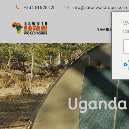
+264 81 8211 521
info@safariworldtours.com
We
NAMIBIA REISEZ
la
Uganda