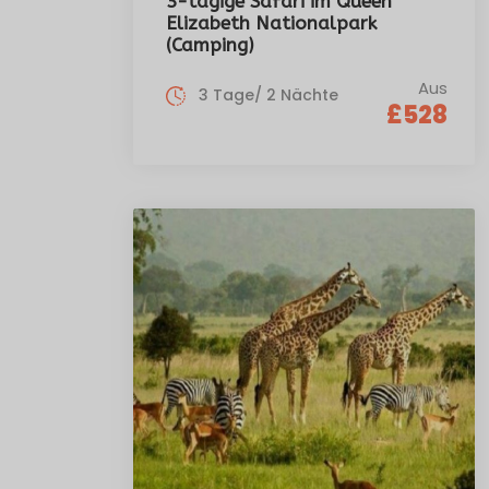
3-tägige Safari im Queen
Elizabeth Nationalpark
(Camping)
Aus
3 Tage/ 2 Nächte
£528