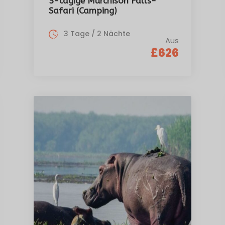
3-tägige Murchison Falls-
Safari (Camping)
3 Tage / 2 Nächte
Aus
£626