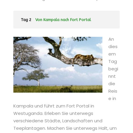
Tag 2
Von Kampala nach Fort Portal
An
dies
em
Tag
begi
nnt
die
Reis
e in
Kampala und führt zum Fort Portal in
Westuganda. Erleben Sie unterwegs
verschiedene Städte, Landschaften und
Teeplantagen. Machen Sie unterwegs Halt, um