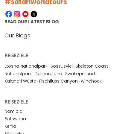
#safariworldtours
READ OUR LATEST BLOG
Our Blogs
REISEZIELE
Etosha Nationalpark
·
Sossusvlei
·
Skeleton Coast
Nationalpark
·
Damaraland
·
Swakopmund
·
Kalahari Wüste
·
Fischfluss Canyon
·
Windhoek
·
REISEZIELE
Namibia
Botswana
Kenia
Südafrika