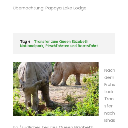
Übernachtung: Papaya Lake Lodge
Tag 4
Transfer zum Queen Elizabeth
Nationalpark, Pirschfahrten und Bootsfahrt
Nach
dem
Frühs
tück
Tran
sfer
nach
Ishas
ha (südlicher Teil des Queen Elizabeth