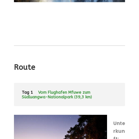
Route
Tag 1
Vom Flughafen Mfuwe zum
Südluangwa-Nationalpark (39,3 km)
Unte
rkun
ft: