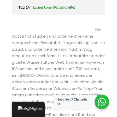
Tag 14
Livingstone (Victoriafälle)
Die
Gäste frühstücken und unternehmen eine
morgendliche Pirschfahrt. Gegen Mittag sind sie
zurück und unternehmen am Nachmittag
erneut eine Pirschfahrt. Die Victoriafälle sind der
größte Wasserfall der Welt (mit einer Höhe von
108 Metern und einer Breite von 1.708 Metern),
ein UNESCO-Weltkulturerbe und eines der
sieben Naturwunder der Welt. Genießen Sie die
Wasserfälle bei einer Wildwasser-Rafting-Tour,
einem Hubschrauberflug über die Wasserfälle
Need Help?
Chat with
mit spektakulärer Aussicht oder einem
us
aufregenden Bad im Devil's Pool, einem
German
natürlichen Infinity-Pool direkt am Rand der