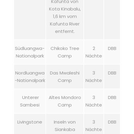
Kafunta von
Kota Kinabalu,
1,6 km vom
Kafunta River
entfernt.
Südluangwa-
Chikoko Tree
2
DBB
Nationalpark
Camp
Nächte
Nordluangwa
Das Mwaleshi
3
DBB
-Nationalpark
Camp
Nächte
Unterer
Altes Mondoro
3
DBB
Sambesi
Camp
Nächte
Livingstone
Inseln von
3
DBB
Siankaba
Nächte