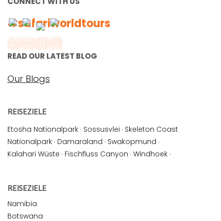
CONNECT WITH US
#safariworldtours
READ OUR LATEST BLOG
Our Blogs
REISEZIELE
Etosha Nationalpark
·
Sossusvlei
·
Skeleton Coast
Nationalpark
·
Damaraland
·
Swakopmund
·
Kalahari Wüste
·
Fischfluss Canyon
·
Windhoek
·
REISEZIELE
Namibia
Botswana