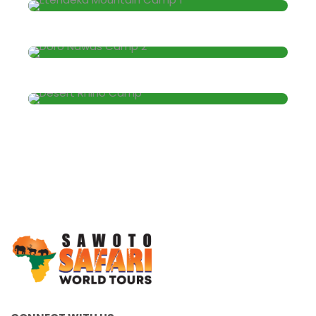
Doro Nawas Camp
Desert Rhino Camp