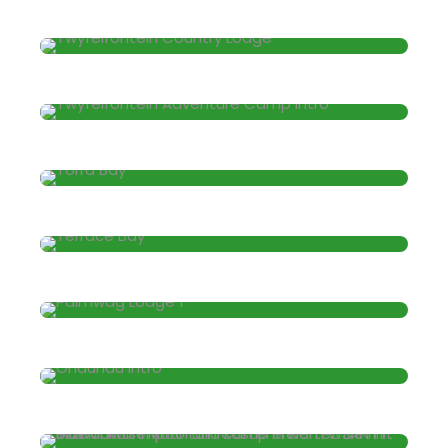
Twyfelfontein Country Lodge
Twyfelfontein Abenteuercamp
Torra Bay
Terrace Bay
Hotel Palmwag
Ondundu Etosha Lodge
Das Mowani Mountain Camp erwartet
Sie mit einem Außenpool und
kostenfreiem WLAN in Mowani.