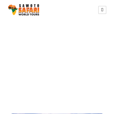
Accommodations
at Damaraland