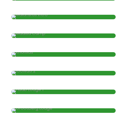
Malansrus Zeltlager
Madisa Camp
Khorixas Rastlager
iGowati Lodge
Wolkenhütte
Das Etendeka Mountain Camp liegt in
Etendeka, 1,7 km vom Mount Everest
Grootberg Lodge
entfernt und bietet Unterkünfte mit
kostenfreiem WLAN und kostenfreie
Privatparkplätze.